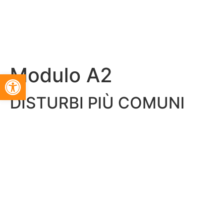
Modulo A2
Apri la barra degli strumenti
DISTURBI PIÙ COMUNI