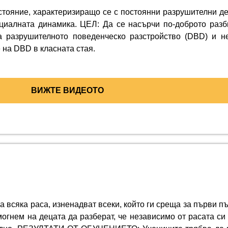
стояние, характеризиращо се с постоянни разрушителни д
оциалната динамика. ЦЕЛ: Да се насърчи по-доброто разб
зрушителното поведенческо разстройство (DBD) и нег
 на DBD в класната стая.
ВИЖТЕ ВИДЕОТО
а всяка раса, изненадват всеки, който ги среща за първи пъ
могнем на децата да разберат, че независимо от расата си