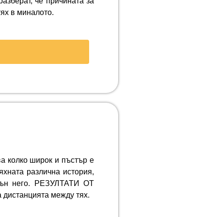
азберат, че причината за
ях в миналото.
ва колко широк и пъстър е
яхната различна история,
звън него. РЕЗУЛТАТИ ОТ
 дистанцията между тях.