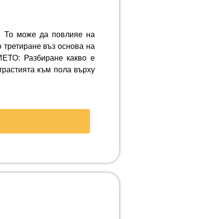
. То може да повлияе на
 третиране въз основа на
ЕТО: Разбиране какво е
трастията към пола върху