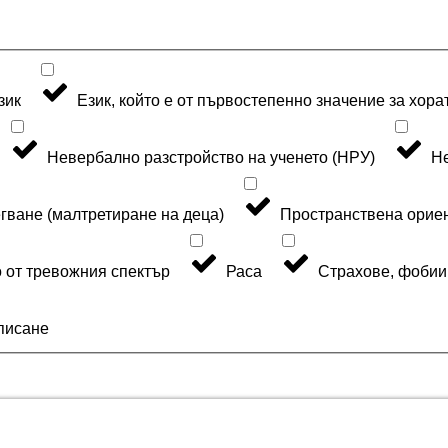
зик
Език, който е от първостепенно значение за хора
Невербално разстройство на ученето (НРУ)
Н
гване (малтретиране на деца)
Пространствена орие
 от тревожния спектър
Раса
Страхове, фобии 
писане