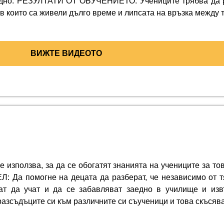
заедно. РЕЗУЛТАТИ ОТ ОБУЧЕНИЕТО: Учениците трябва да р
в които са живели дълго време и липсата на връзка между т
ВИЖТЕ ВИДЕОТО
 използва, за да се обогатят знанията на учениците за то
ЕЛ: Да помогне на децата да разберат, че независимо от т
могат да учат и да се забавляват заедно в училище и и
зсъдъците си към различните си съученици и това скъсява