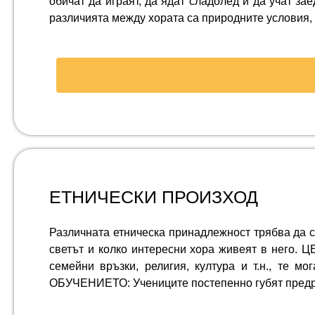
обичат да играят, да ядат сладолед и да учат 
различията между хората са природните условия, 
ЕТНИЧЕСКИ ПРОИЗХОД
Различната етническа принадлежност трябва да се
светът и колко интересни хора живеят в него. Ц
семейни връзки, религия, култура и т.н., те 
ОБУЧЕНИЕТО: Учениците постепенно губят предра