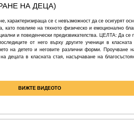
АНЕ НА ДЕЦА)
е, характеризираща се с невъзможност да се осигурят осн
са, като повлияе на тяхното физическо и емоционално бла
циални и поведенчески предизвикателства. ЦЕЛТА: Да се
 последиците от него върху другите ученици в класна
то на детето и неговите различни форми. Проучване на
на децата в класната стая, насърчаване на благосъстоя
ВИЖТЕ ВИДЕОТО