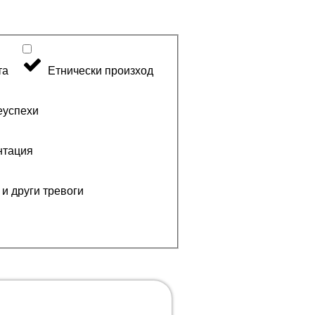
та
Етнически произход
еуспехи
нтация
и други тревоги