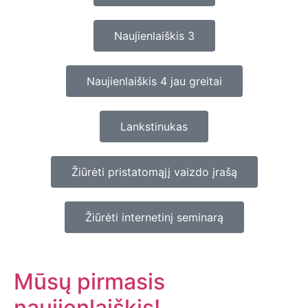
Naujienlaiškis 3
Naujienlaiškis 4 jau greitai
Lankstinukas
Žiūrėti pristatomąjį vaizdo įrašą
Žiūrėti internetinį seminarą
Mūsų pirmasis
naujienlaiškis!