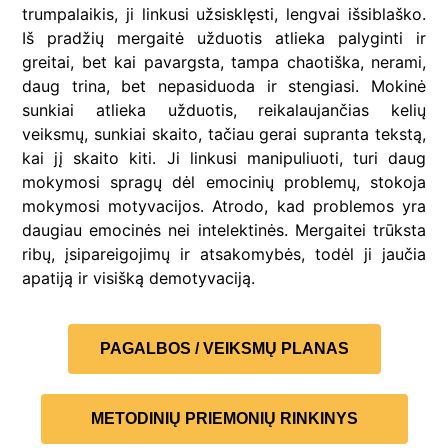
trumpalaikis, ji linkusi užsisklęsti, lengvai išsiblaško.
Iš pradžių mergaitė užduotis atlieka palyginti ir
greitai, bet kai pavargsta, tampa chaotiška, nerami,
daug trina, bet nepasiduoda ir stengiasi. Mokinė
sunkiai atlieka užduotis, reikalaujančias kelių
veiksmų, sunkiai skaito, tačiau gerai supranta tekstą,
kai jį skaito kiti. Ji linkusi manipuliuoti, turi daug
mokymosi spragų dėl emocinių problemų, stokoja
mokymosi motyvacijos. Atrodo, kad problemos yra
daugiau emocinės nei intelektinės. Mergaitei trūksta
ribų, įsipareigojimų ir atsakomybės, todėl ji jaučia
apatiją ir visišką demotyvaciją.
PAGALBOS / VEIKSMŲ PLANAS
METODINIŲ PRIEMONIŲ RINKINYS