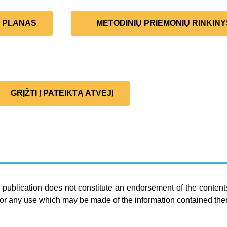
Ų PLANAS
METODINIŲ PRIEMONIŲ RINKINY
GRĮŽTI Į PATEIKTĄ ATVEJĮ
publication does not constitute an endorsement of the contents
or any use which may be made of the information contained ther