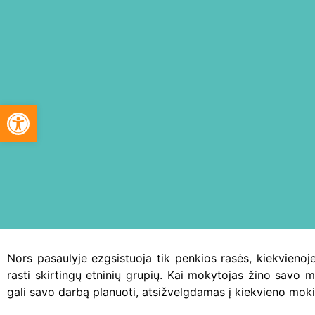
Open toolbar
Nors pasaulyje ezgsistuoja tik penkios rasės, kiekvienoj
rasti skirtingų etninių grupių. Kai mokytojas žino savo m
gali savo darbą planuoti, atsižvelgdamas į kiekvieno mok