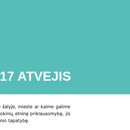
17 ATVEJIS
e šalyje, mieste ar kaime galime
okinių etninę priklausomybę, jis
inio tapatybę.