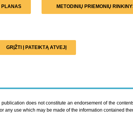
Ų PLANAS
METODINIŲ PRIEMONIŲ RINKINY
GRĮŽTI Į PATEIKTĄ ATVEJĮ
publication does not constitute an endorsement of the contents
or any use which may be made of the information contained ther